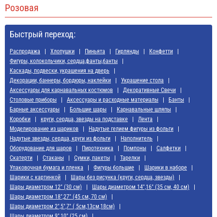
Розовая
Быстрый переход:
Распродажа
Хлопушки
Пиньята
Гирлянды
Конфетти
Фигуры, колокольчики, сердца,фанты,банты
Каскады, подвески, украшения на дверь
Декорации, баннеры, бордюры, наклейки
Украшение стола
Аксессуары для карнавальных костюмов
Декоративные Свечи
Cтоловые приборы
Аксессуары и расходные материалы
Банты
Барные аксессуары
Большие шары
Карнавальные шляпы
Коробки
круги, сердца, звезды на подставке
Лента
Моделирование из шариков
Надутые гелием фигуры из фольги
Надутые звезды, сердца, круги из фольги
Наполнитель
Оборудование для шаров
Пиротехника
Помпоны
Салфетки
Скатерти
Стаканы
Сумки, пакеты
Тарелки
Упаковочная бумага и пленка
Фигуры большие
Шарики в наборе
Шарики с картинкой
Шары без рисунка (круги, сердца, звезды)
Шары диаметром 12" (30 см)
Шары диаметром 14",16" (35 см, 40 см)
Шары диаметром 18",27" (45 см, 70 см)
Шары диаметром 2",5",7" ( 5см,13см,18см)
Шары диаметром 9",10" (25 см)