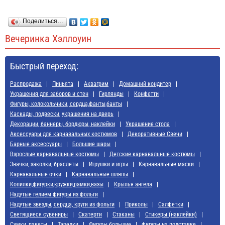
Поделиться…
Вечеринка Хэллоуин
Быстрый переход:
Распродажа
Пиньята
Аквагрим
Домашний кондитер
Украшения для заборов и стен
Гирлянды
Конфетти
Фигуры, колокольчики, сердца,фанты,банты
Каскады, подвески, украшения на дверь
Декорации, баннеры, бордюры, наклейки
Украшение стола
Аксессуары для карнавальных костюмов
Декоративные Свечи
Барные аксессуары
Большие шары
Взрослые карнавальные костюмы
Детские карнавальные костюмы
Значки, заколки, браслеты
Игрушки и игры
Карнавальные маски
Карнавальные очки
Карнавальные шляпы
Копилки,фигурки,кружки,рамки,вазы
Крылья ангела
Надутые гелием фигуры из фольги
Надутые звезды, сердца, круги из фольги
Приколы
Салфетки
Светящиеся сувениры
Скатерти
Стаканы
Стикеры (наклейки)
Сумки, пакеты
Тарелки
Фигуры большие
фигуры на подставке