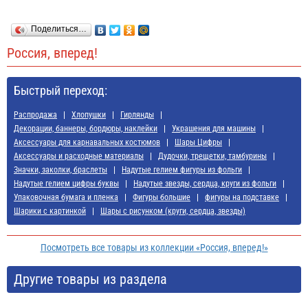
Поделиться…
Россия, вперед!
Быстрый переход:
Распродажа
Хлопушки
Гирлянды
Декорации, баннеры, бордюры, наклейки
Украшения для машины
Аксессуары для карнавальных костюмов
Шары Цифры
Аксессуары и расходные материалы
Дудочки, трещетки, тамбурины
Значки, заколки, браслеты
Надутые гелием фигуры из фольги
Надутые гелием цифры буквы
Надутые звезды, сердца, круги из фольги
Упаковочная бумага и пленка
Фигуры большие
фигуры на подставке
Шарики с картинкой
Шары с рисунком (круги, сердца, звезды)
Посмотреть все товары из коллекции «Россия, вперед!»
Другие товары из раздела