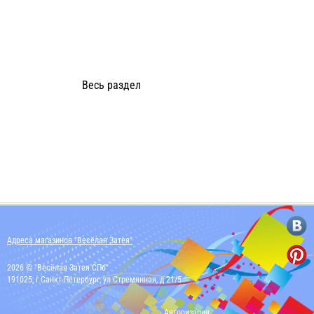
Весь раздел
Адреса магазинов "Весёлая Затея"
2026 © "Весёлая Затея СПб"
191025, г Санкт-Петербург, ул Стремянная, д 21/5
Авторизация