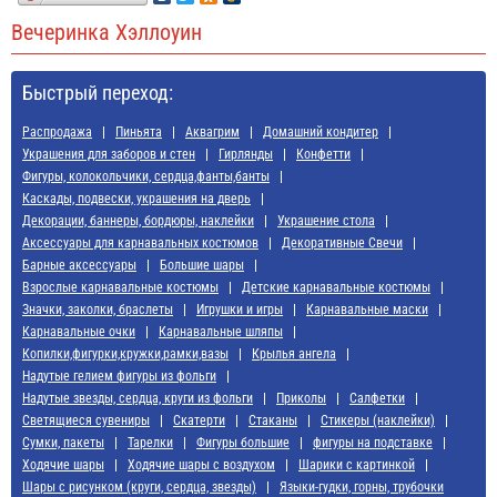
Вечеринка Хэллоуин
Быстрый переход:
Распродажа
Пиньята
Аквагрим
Домашний кондитер
Украшения для заборов и стен
Гирлянды
Конфетти
Фигуры, колокольчики, сердца,фанты,банты
Каскады, подвески, украшения на дверь
Декорации, баннеры, бордюры, наклейки
Украшение стола
Аксессуары для карнавальных костюмов
Декоративные Свечи
Барные аксессуары
Большие шары
Взрослые карнавальные костюмы
Детские карнавальные костюмы
Значки, заколки, браслеты
Игрушки и игры
Карнавальные маски
Карнавальные очки
Карнавальные шляпы
Копилки,фигурки,кружки,рамки,вазы
Крылья ангела
Надутые гелием фигуры из фольги
Надутые звезды, сердца, круги из фольги
Приколы
Салфетки
Светящиеся сувениры
Скатерти
Стаканы
Стикеры (наклейки)
Сумки, пакеты
Тарелки
Фигуры большие
фигуры на подставке
Ходячие шары
Ходячие шары с воздухом
Шарики с картинкой
Шары с рисунком (круги, сердца, звезды)
Языки-гудки, горны, трубочки