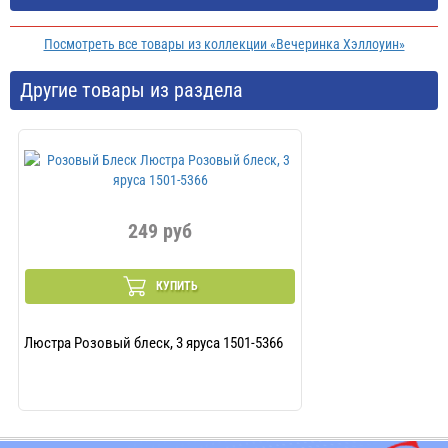
Посмотреть все товары из коллекции «Вечеринка Хэллоуин»
Другие товары из раздела
249 руб
29
КУПИТЬ
Люстра Розовый блеск, 3 яруса 1501-5366
Спираль Пасха 46-6