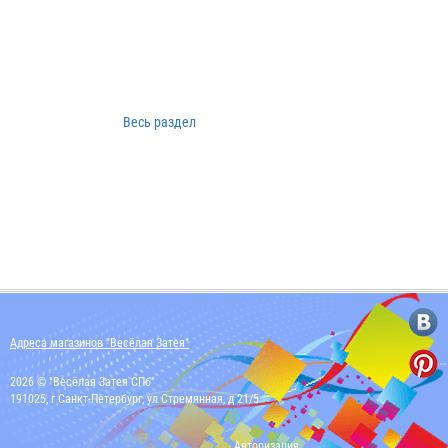
Весь раздел
Адреса магазинов "Весёлая Затея"
2026 © "Весёлая Затея СПб"
191025, г Санкт-Петербург, ул Стремянная, д 21/5
Авторизация