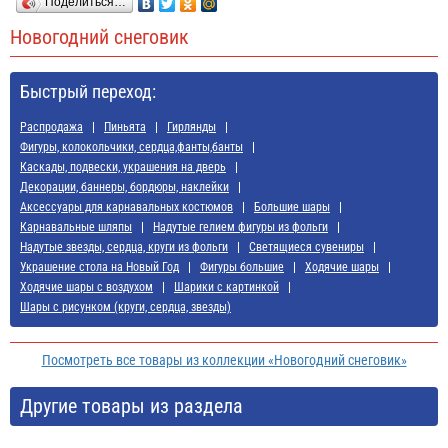
Поделиться…
Новогодний снеговик
Быстрый переход:
Распродажа
Пиньята
Гирлянды
Фигуры, колокольчики, сердца,фанты,банты
Каскады, подвески, украшения на дверь
Декорации, баннеры, бордюры, наклейки
Аксессуары для карнавальных костюмов
Большие шары
Карнавальные шляпы
Надутые гелием фигуры из фольги
Надутые звезды, сердца, круги из фольги
Светящиеся сувениры
Украшение стола на Новый Год
Фигуры большие
Ходячие шары
Ходячие шары с воздухом
Шарики с картинкой
Шары с рисунком (круги, сердца, звезды)
Посмотреть все товары из коллекции «Новогодний снеговик»
Другие товары из раздела