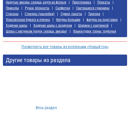
Надутые звезды, сердца, круги из фольги
Пиротехника
Плакаты
Приколы
Ручки, блокноты
Салфетки
Светящиеся сувениры
Стаканы
Стикеры (наклейки)
Сумки, пакеты
Тарелки
Упаковочная бумага и пленка
Фигуры большие
фигуры на подставке
Ходячие шары
Ходячие шары с воздухом
Шарики с картинкой
Шары с рисунком (круги, сердца, звезды)
Языки-гудки, горны, трубочки
Посмотреть все товары из коллекции «Новый год»
Другие товары из раздела
Весь раздел