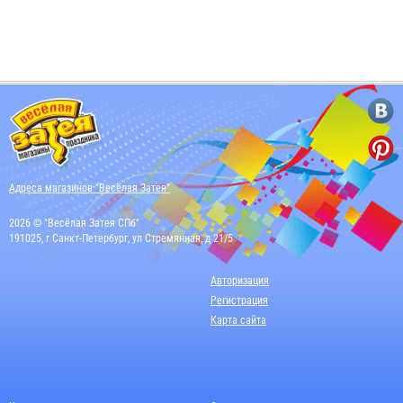
Адреса магазинов "Весёлая Затея"
2026 © "Весёлая Затея СПб"
191025, г Санкт-Петербург, ул Стремянная, д 21/5
Авторизация
Регистрация
Карта сайта