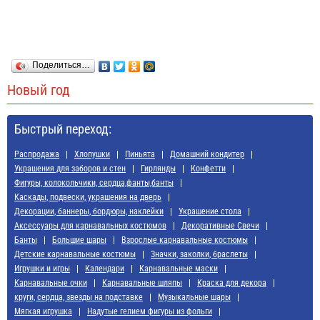
Поделиться…
Новый год
Быстрый переход:
Распродажа
Хлопушки
Пиньята
Домашний кондитер
Украшения для заборов и стен
Гирлянды
Конфетти
Фигуры, колокольчики, сердца,фанты,банты
Каскады, подвески, украшения на дверь
Декорации, баннеры, бордюры, наклейки
Украшение стола
Аксессуары для карнавальных костюмов
Декоративные Свечи
Банты
Большие шары
Взрослые карнавальные костюмы
Детские карнавальные костюмы
Значки, заколки, браслеты
Игрушки и игры
Календари
Карнавальные маски
Карнавальные очки
Карнавальные шляпы
Краска для декора
круги, сердца, звезды на подставке
Музыкальные шары
Мягкая игрушка
Надутые гелием фигуры из фольги