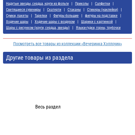
Надутые звезды, сердца, круги из фольги
Приколы
Салфетки
Светящиеся сувениры
Скатерти
Стаканы
Стикеры (наклейки)
Сумки, пакеты
Тарелки
Фигуры большие
фигуры на подставке
Ходячие шары
Ходячие шары с воздухом
Шарики с картинкой
Шары с рисунком (круги, сердца, звезды)
Языки-гудки, горны, трубочки
Посмотреть все товары из коллекции «Вечеринка Хэллоуин»
Другие товары из раздела
Весь раздел