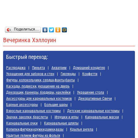
Поделиться…
Вечеринка Хэллоуин
Быстрый переход:
Распродажа
Пиньята
Аквагрим
Домашний кондитер
Украшения для заборов и стен
Гирлянды
Конфетти
Фигуры, колокольчики, сердца,фанты,банты
Каскады, подвески, украшения на дверь
Декорации, баннеры, бордюры, наклейки
Украшение стола
Аксессуары для карнавальных костюмов
Декоративные Свечи
Барные аксессуары
Большие шары
Взрослые карнавальные костюмы
Детские карнавальные костюмы
Значки, заколки, браслеты
Игрушки и игры
Карнавальные маски
Карнавальные очки
Карнавальные шляпы
Копилки,фигурки,кружки,рамки,вазы
Крылья ангела
Надутые гелием фигуры из фольги