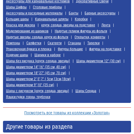
Аксессуары для карнавальных костюмов
Декоративные Свечи
Шары Цифры
Cтоловые приборы
Аксессуары и расходные материалы
Банты
Барные аксессуары
Большие шары
Карнавальные шляпы
Коробки
Краска для декора
круги, сердца, звезды на подставке
Лента
Моделирование из шариков
Надутые гелием фигуры из фольги
Надутые звезды, сердца, круги из фольги
Открытки, конверты
Помпоны
Салфетки
Скатерти
Стаканы
Тарелки
Упаковочная бумага и пленка
Фигуры большие
фигуры на подставке
Ходячие шары
Шарики в наборе
Шары без рисунка (круги, сердца, звезды)
Шары диаметром 12" (30 см)
Шары диаметром 14",16" (35 см, 40 см)
Шары диаметром 18",27" (45 см, 70 см)
Шары диаметром 2",5",7" ( 5см,13см,18см)
Шары диаметром 9",10" (25 см)
Шары с рисунком (круги, сердца, звезды)
Шары Сердца
Языки-гудки, горны, трубочки
Посмотреть все товары из коллекции «Золотая»
Другие товары из раздела