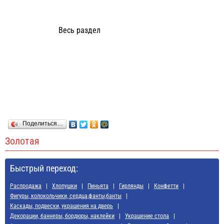
Весь раздел
Поделиться…
Золотая
Быстрый переход:
Распродажа
Хлопушки
Пиньята
Гирлянды
Конфетти
Фигуры, колокольчики, сердца,фанты,банты
Каскады, подвески, украшения на дверь
Декорации, баннеры, бордюры, наклейки
Украшение стола