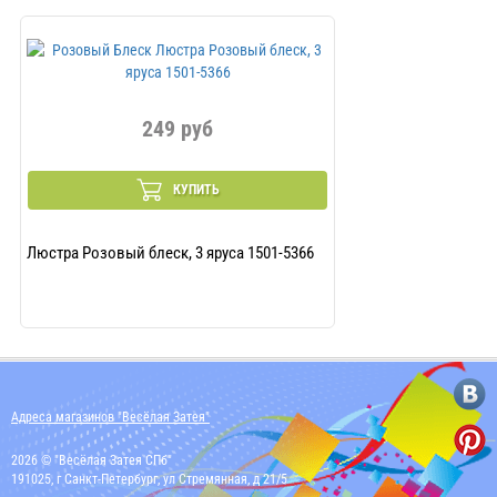
249 руб
29
КУПИТЬ
Люстра Розовый блеск, 3 яруса 1501-5366
Спираль Пасха 46-6
Адреса магазинов "Весёлая Затея"
2026 © "Весёлая Затея СПб"
191025, г Санкт-Петербург, ул Стремянная, д 21/5