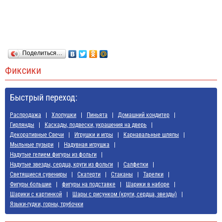
Поделиться…
Фиксики
Быстрый переход:
Распродажа
Хлопушки
Пиньята
Домашний кондитер
Гирлянды
Каскады, подвески, украшения на дверь
Декоративные Свечи
Игрушки и игры
Карнавальные шляпы
Мыльные пузыри
Надувная игрушка
Надутые гелием фигуры из фольги
Надутые звезды, сердца, круги из фольги
Салфетки
Светящиеся сувениры
Скатерти
Стаканы
Тарелки
Фигуры большие
фигуры на подставке
Шарики в наборе
Шарики с картинкой
Шары с рисунком (круги, сердца, звезды)
Языки-гудки, горны, трубочки