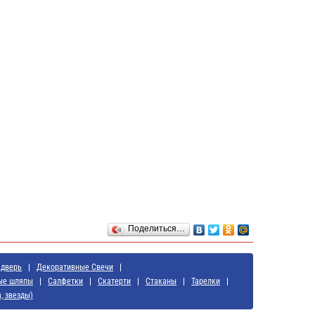
Поделиться…
 дверь
Декоративные Свечи
ые шляпы
Салфетки
Скатерти
Стаканы
Тарелки
, звезды)