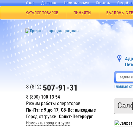
О нас
Доставка
Написать письмо
Контакты
Создай св
КАТАЛОГ ТОВАРОВ
ПИНЬЯТЫ
БАЛЛОНЫ С Г
Адр
Пет
507-91-31
8 (812)
Главная с
8 (800)
100 13 54
Режим работы операторов:
Салф
Пн-Пт: с 9 до 17, Сб-Вс: выходные
Город отгрузки:
Санкт-Петербург
Изменить город отгрузки