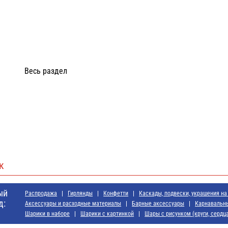
Весь раздел
к
ый
Распродажа
Гирлянды
Конфетти
Каскады, подвески, украшения на
д:
Аксессуары и расходные материалы
Барные аксессуары
Карнавальн
Шарики в наборе
Шарики с картинкой
Шары с рисунком (круги, сердца