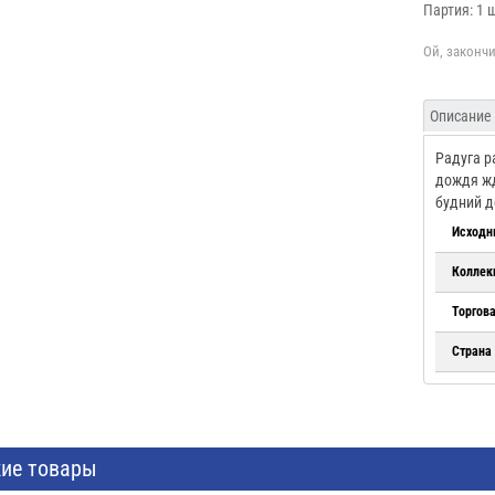
Партия: 1 
Описание
Радуга р
дождя жд
будний д
Исходн
Коллек
Торгов
Страна
ие товары