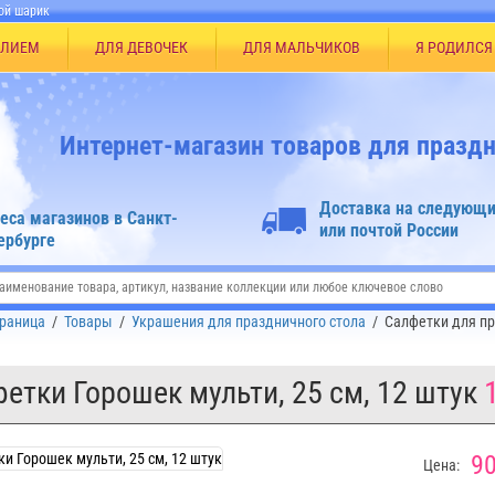
ой шарик
ЕЛИЕМ
ДЛЯ ДЕВОЧЕК
ДЛЯ МАЛЬЧИКОВ
Я РОДИЛСЯ
Интернет-магазин товаров для праздн
Доставка на следующи
еса магазинов в Санкт-
или почтой России
ербурге
траница
/
Товары
/
Украшения для праздничного стола
/
Салфетки для пр
етки Горошек мульти, 25 см, 12 штук
90
Цена: