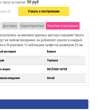
90 руб
шт
Цена за партию:
Узнать о поступлении
Доставка
Характеристики
Наличие в магазинах
ассыпалась на миллион крупных цветных горошин! Такого
ут на любом празднике, он добавляет красок в каждый
ен ь! В упаковке 12 небольших салфеток размером 25 см.
ый материал
Бумага
ции
Горошек
ая марка
ВЕСЁЛАЯ ЗАТЕЯ
 происхождения
Китай