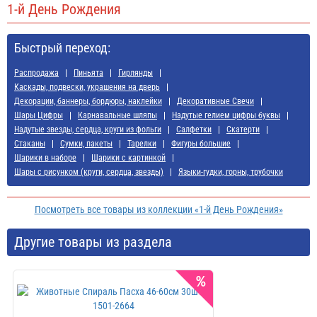
1-й День Рождения
Быстрый переход:
Распродажа
Пиньята
Гирлянды
Каскады, подвески, украшения на дверь
Декорации, баннеры, бордюры, наклейки
Декоративные Свечи
Шары Цифры
Карнавальные шляпы
Надутые гелием цифры буквы
Надутые звезды, сердца, круги из фольги
Салфетки
Скатерти
Стаканы
Сумки, пакеты
Тарелки
Фигуры большие
Шарики в наборе
Шарики с картинкой
Шары с рисунком (круги, сердца, звезды)
Языки-гудки, горны, трубочки
Посмотреть все товары из коллекции «1-й День Рождения»
Другие товары из раздела