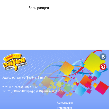
Весь раздел
Адреса магазинов "Весёлая Затея"
2026 © "Весёлая Затея СПб"
191025, г Санкт-Петербург, ул Стремянная, д 21/5
Авторизация
Регистрация