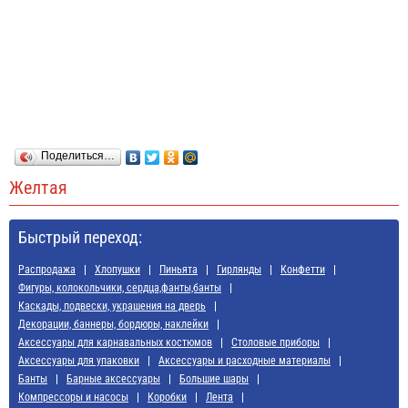
Поделиться…
Желтая
Быстрый переход:
Распродажа
Хлопушки
Пиньята
Гирлянды
Конфетти
Фигуры, колокольчики, сердца,фанты,банты
Каскады, подвески, украшения на дверь
Декорации, баннеры, бордюры, наклейки
Аксессуары для карнавальных костюмов
Cтоловые приборы
Аксессуары для упаковки
Аксессуары и расходные материалы
Банты
Барные аксессуары
Большие шары
Компрессоры и насосы
Коробки
Лента