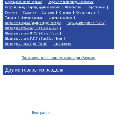
Моделирование из шариков
Надутые гелием фигуры из фольги
Надутые звезды, сердца, круги из фольги
Наполнитель
Пиротехника
Помпоны
Салфетки
Скатерти
Стаканы
Сумки, пакеты
Тарелки
Фигуры большие
Шарики в наборе
Шары без рисунка (круги, сердца, звезды)
Шары диаметром 12" (30 см)
Шары диаметром 14",16" (35 см, 40 см)
Шары диаметром 18",27" (45 см, 70 см)
Шары диаметром 2",5",7" ( 5см,13см,18см)
Шары диаметром 9",10" (25 см)
Шары Фигуры
Посмотреть все товары из коллекции «Желтая»
Другие товары из раздела
Весь раздел