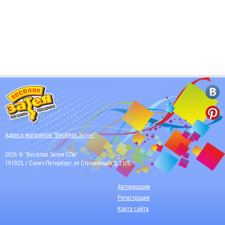
Адреса магазинов "Весёлая Затея"
2026 © "Весёлая Затея СПб"
191025, г Санкт-Петербург, ул Стремянная, д 21/5
Авторизация
Регистрация
Карта сайта