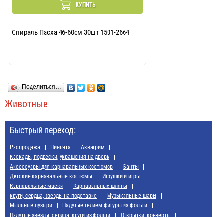
КУПИТЬ
Спираль Пасха 46-60см 30шт 1501-2664
Поделиться…
Животные
Быстрый переход:
Распродажа
Пиньята
Аквагрим
Каскады, подвески, украшения на дверь
Аксессуары для карнавальных костюмов
Банты
Детские карнавальные костюмы
Игрушки и игры
Карнавальные маски
Карнавальные шляпы
круги, сердца, звезды на подставке
Музыкальные шары
Мыльные пузыри
Надутые гелием фигуры из фольги
Надутые звезды, сердца, круги из фольги
Открытки, конверты