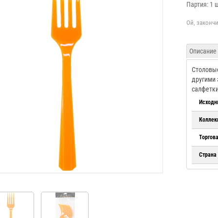
Партия: 1 
Описание
Столовые
другими 
салфетки,
Исходн
Коллек
Торгов
Страна