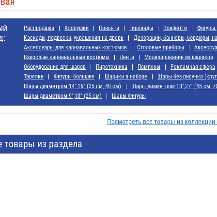
вая
ый
Распродажа
Хлопушки
Пиньята
Гирлянды
Конфетти
Фигуры,
д:
Каскады, подвески, украшения на дверь
Декорации, баннеры, бордюры, н
Аксессуары для карнавальных костюмов
Cтоловые приборы
Аксессу
Взрослые карнавальные костюмы
Лента
Моделирование из шариков
Оборудование для шаров
Пиротехника
Помпоны
Рекламная сфера
Тарелки
Фигуры большие
Шарики в наборе
Шары без рисунка (круг
Шары диаметром 14",16" (35 см, 40 см)
Шары диаметром 18",27" (45 см, 7
Шары диаметром 9",10" (25 см)
Шары Фигуры
Посмотреть все товары из коллекции
е товары из раздела