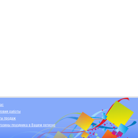
нас
ловия работы
ты продаж
газины праздника в Вашем регионе