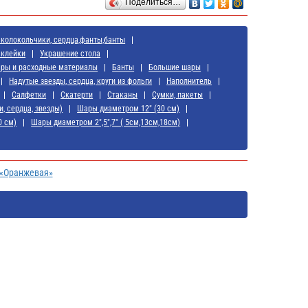
Поделиться…
 колокольчики, сердца,фанты,банты
аклейки
Украшение стола
ары и расходные материалы
Банты
Большие шары
Надутые звезды, сердца, круги из фольги
Наполнитель
Салфетки
Скатерти
Стаканы
Сумки, пакеты
и, сердца, звезды)
Шары диаметром 12" (30 см)
0 см)
Шары диаметром 2",5",7" ( 5см,13см,18см)
 «Оранжевая»