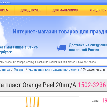
ой шарик
ЕЛИЕМ
ДЛЯ ДЕВОЧЕК
ДЛЯ МАЛЬЧИКОВ
Я РОДИЛСЯ
Интернет-магазин товаров для праздн
Доставка на следующи
еса магазинов в Санкт-
или почтой России
ербурге
траница
/
Товары
/
Украшения для праздничного стола
/
Украшения для п
а пласт Orange Peel 20шт/A
1502-3236
19
Цена: