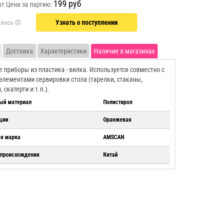
199 руб
шт
Цена за партию:
Узнать о поступлении
Доставка
Характеристики
Наличие в магазинах
 приборы из пластика - вилка. Используется совместно с
элементами сервировки стола (тарелки, стаканы,
 скатерти и т.п.).
ый материал
Полистирол
ции
Оранжевая
ая марка
AMSCAN
 происхождения
Китай