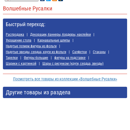
Волшебные Русалки
Быстрый переход:
Распродажа
Декорации, баннеры, бордюры, наклейки
Украшение стола
Карнавальные шляпы
Надутые гелием фигуры из фольги
Надутые звезды, сердца, круги из фольги
Салфетки
Стаканы
Тарелки
Фигуры большие
фигуры на подставке
Шарики с картинкой
Шары с рисунком (круги, сердца, звезды)
Посмотреть все товары из коллекции «Волшебные Русалки»
Другие товары из раздела