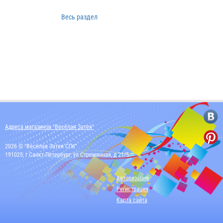
Весь раздел
Адреса магазинов "Весёлая Затея"
2026 © "Весёлая Затея СПб"
191025, г Санкт-Петербург, ул Стремянная, д 21/5
Авторизация
Регистрация
Карта сайта