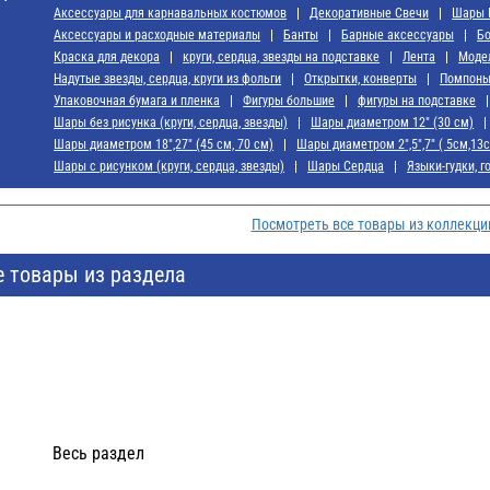
Аксессуары для карнавальных костюмов
Декоративные Свечи
Шары 
Аксессуары и расходные материалы
Банты
Барные аксессуары
Б
Краска для декора
круги, сердца, звезды на подставке
Лента
Моде
Надутые звезды, сердца, круги из фольги
Открытки, конверты
Помпон
Упаковочная бумага и пленка
Фигуры большие
фигуры на подставке
Шары без рисунка (круги, сердца, звезды)
Шары диаметром 12" (30 см)
Шары диаметром 18",27" (45 см, 70 см)
Шары диаметром 2",5",7" ( 5см,13
Шары с рисунком (круги, сердца, звезды)
Шары Сердца
Языки-гудки, г
Посмотреть все товары из коллекци
е товары из раздела
Весь раздел