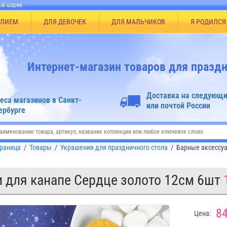
ой шарик
ЕЛИЕМ
ДЛЯ ДЕВОЧЕК
ДЛЯ МАЛЬЧИКОВ
Я РОДИЛСЯ
Интернет-магазин товаров для праздн
Доставка на следующи
еса магазинов в Санкт-
или почтой России
ербурге
траница
/
Товары
/
Украшения для праздничного стола
/
Барные аксессу
 для канапе Сердце золото 12см 6шт
84
Цена: