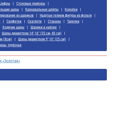
Цифры
Cтоловые приборы
ольшие шары
Карнавальные шляпы
Коробки
лирование из шариков
Надутые гелием фигуры из фольги
ы
Салфетки
Скатерти
Стаканы
Тарелки
Ходячие шары
Шарики в наборе
Шары диаметром 14",16" (35 см, 40 см)
см,18см)
Шары диаметром 9",10" (25 см)
орны, трубочки
и «Золотая»