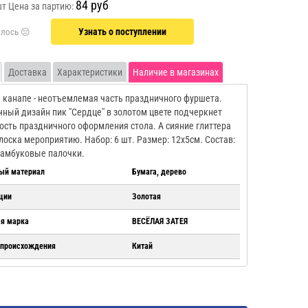
84 руб
шт
Цена за партию:
Узнать о поступлении
Доставка
Характеристики
Наличие в магазинах
 канапе - неотъемлемая часть праздничного фуршета.
ный дизайн пик "Сердце" в золотом цвете подчеркнет
ость праздничного оформления стола. А сияние глиттера
лоска мероприятию. Набор: 6 шт. Размер: 12х5см. Состав:
бамбуковые палочки.
ый материал
Бумага, дерево
ции
Золотая
ая марка
ВЕСЁЛАЯ ЗАТЕЯ
 происхождения
Китай