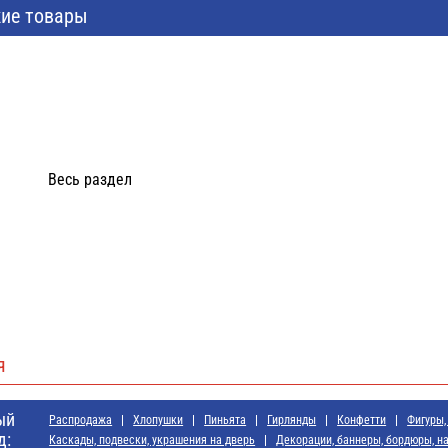
ие товары
Весь раздел
я
ый
Распродажа
Хлопушки
Пиньята
Гирлянды
Конфетти
Фигуры,
д:
Каскады, подвески, украшения на дверь
Декорации, баннеры, бордюры, н