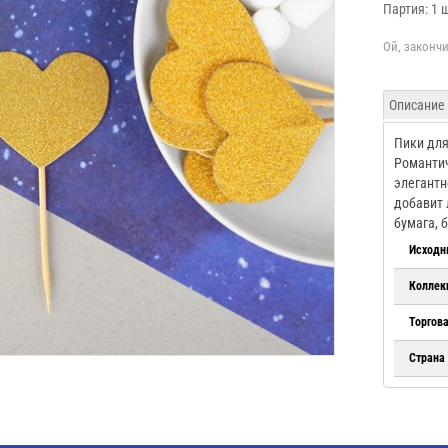
Партия: 1 
Описание
Пики для
Романтич
элегантн
добавит 
бумага, 
Исходн
Коллек
Торгов
Страна