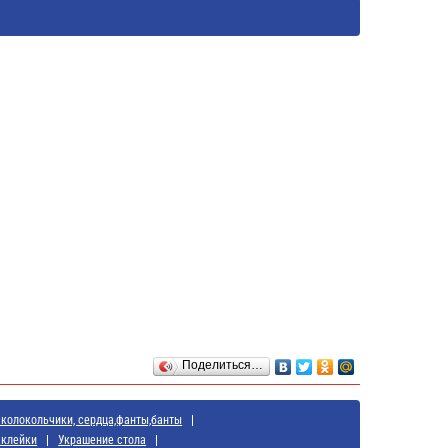
Поделиться…
 колокольчики, сердца,фанты,банты
аклейки
Украшение стола