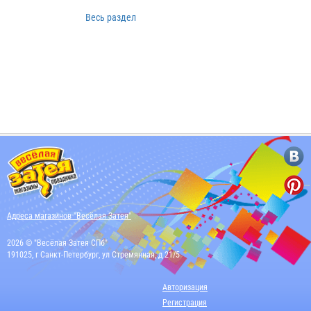
Весь раздел
Адреса магазинов "Весёлая Затея"
2026 © "Весёлая Затея СПб"
191025, г Санкт-Петербург, ул Стремянная, д 21/5
Авторизация
Регистрация