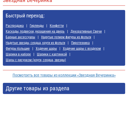
Звездная Вечеринка
Быстрый переход:
Распродажа
Гирлянды
Конфетти
Каскады, подвески, украшения на дверь
Декоративные Свечи
Барные аксессуары
Надутые гелием фигуры из фольги
Надутые звезды, сердца, круги из фольги
Пиротехника
Фигуры большие
Ходячие шары
Ходячие шары с воздухом
Шарики в наборе
Шарики с картинкой
Шары с рисунком (круги, сердца, звезды)
Посмотреть все товары из коллекции «Звездная Вечеринка»
Другие товары из раздела