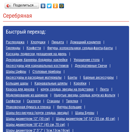
Поделиться…
Серебряная
Быстрый переход:
Распродажа
Хлопушки
Пиньята
Домашний кондитер
Гирлянды
Конфетти
Фигуры, колокольчики, сердца,фанты,банты
Каскады, подвески, украшения на дверь
Декорации, баннеры, бордюры, наклейки
Украшение стола
Аксессуары для карнавальных костюмов
Декоративные Свечи
Шары Цифры
Cтоловые приборы
Аксессуары и расходные материалы
Банты
Барные аксессуары
Большие шары
Карнавальные шляпы
Коробки
Краска для декора
круги, сердца, звезды на подставке
Лента
Моделирование из шариков
Надутые звезды, сердца, круги из фольги
Салфетки
Скатерти
Стаканы
Тарелки
Упаковочная бумага и пленка
Фигуры большие
Шары без рисунка (круги, сердца, звезды)
Шары Буквы
Шары диаметром 12" (30 см)
Шары диаметром 14",16" (35 см, 40 см)
Шары диаметром 18",27" (45 см, 70 см)
Шары диаметром 2",5",7" ( 5см,13см,18см)