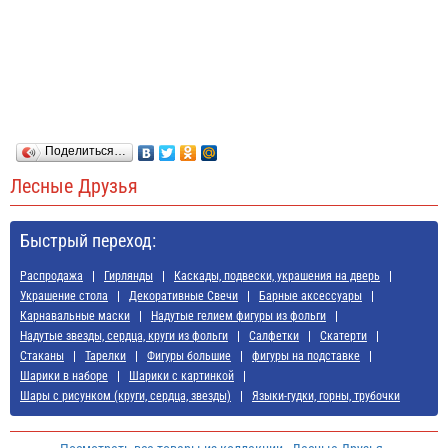
Поделиться…
Лесные Друзья
Быстрый переход:
Распродажа
Гирлянды
Каскады, подвески, украшения на дверь
Украшение стола
Декоративные Свечи
Барные аксессуары
Карнавальные маски
Надутые гелием фигуры из фольги
Надутые звезды, сердца, круги из фольги
Салфетки
Скатерти
Стаканы
Тарелки
Фигуры большие
фигуры на подставке
Шарики в наборе
Шарики с картинкой
Шары с рисунком (круги, сердца, звезды)
Языки-гудки, горны, трубочки