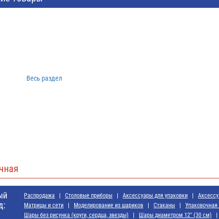
Весь раздел
чная
ый
Распродажа
Cтоловые приборы
Аксессуары для упаковки
Аксессу
д:
Матрицы и сети
Моделирование из шариков
Стаканы
Упаковочная 
Шары без рисунка (круги, сердца, звезды)
Шары диаметром 12" (30 см)