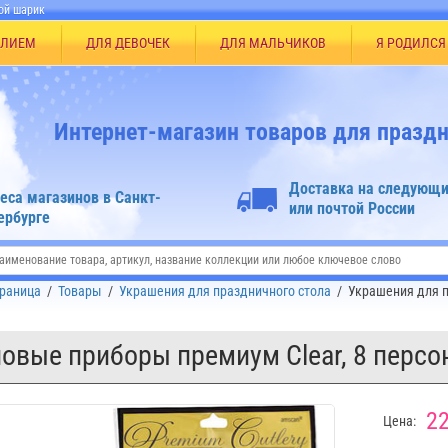
ой шарик
ЕЛИЕМ
ДЛЯ ДЕВОЧЕК
ДЛЯ МАЛЬЧИКОВ
Я РОДИЛСЯ
Интернет-магазин товаров для праздн
Доставка на следующи
еса магазинов в Санкт-
или почтой России
ербурге
траница
/
Товары
/
Украшения для праздничного стола
/
Украшения для п
овые приборы премиум Clear, 8 персо
22
Цена: