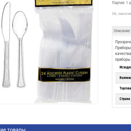
Партия: 1 
Описание
Прозрачн
Приборы 
качества
приборы
Исходн
Коллек
Торгов
Страна
ие товары