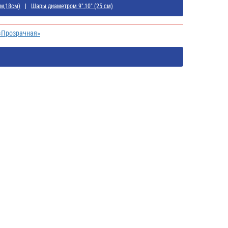
см,18см)
Шары диаметром 9",10" (25 см)
 «Прозрачная»