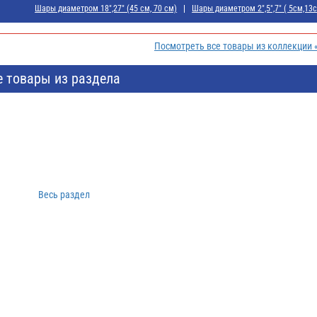
Шары диаметром 18",27" (45 см, 70 см)
Шары диаметром 2",5",7" ( 5см,13
Посмотреть все товары из коллекции
е товары из раздела
Весь раздел