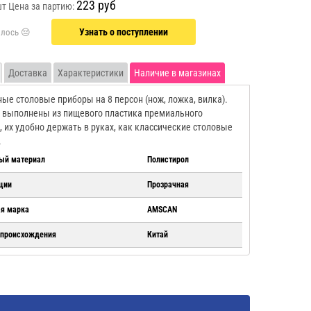
223 руб
шт
Цена за партию:
Узнать о поступлении
Доставка
Характеристики
Наличие в магазинах
ые столовые приборы на 8 персон (нож, ложка, вилка).
выполнены из пищевого пластика премиального
, их удобно держать в руках, как классические столовые
.
ый материал
Полистирол
ции
Прозрачная
ая марка
AMSCAN
 происхождения
Китай