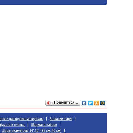
Поделиться…
ары и расходные материалы
Большие шары
бумага и пленка
Шарики в наборе
Шары диаметром 14",16" (35 см, 40 см)