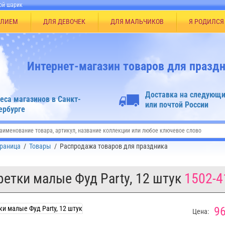
ой шарик
ЕЛИЕМ
ДЛЯ ДЕВОЧЕК
ДЛЯ МАЛЬЧИКОВ
Я РОДИЛСЯ
Интернет-магазин товаров для праздн
Доставка на следующи
еса магазинов в Санкт-
или почтой России
ербурге
траница
/
Товары
/
Распродажа товаров для праздника
етки малые Фуд Party, 12 штук
1502-4
96
Цена: