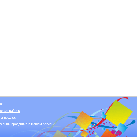
нас
ловия работы
ты продаж
газины праздника в Вашем регионе