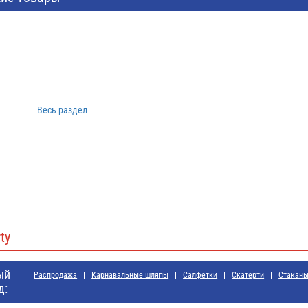
Весь раздел
ty
ый
Распродажа
Карнавальные шляпы
Салфетки
Скатерти
Стакан
д: