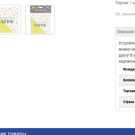
Партия: 1 
Описание
Устройте
можно не
другу! В
надписью
Исходн
Коллек
Торгов
Страна
ие товары