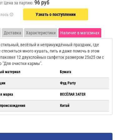
96 руб
шт
Цена за партию:
Узнать о поступлении
Доставка
Характеристики
Наличие в магазинах
 стильный, весёлый и непринуждённый праздник, где
 стесняться много кушать, пить и даже помочь в этом
 упаковке 12 двухслойных салфеток размером 25х25 см с
 "Для очистки кармы".
ый материал
Бумага
ции
Фуд Party
ая марка
ВЕСЁЛАЯ ЗАТЕЯ
 происхождения
Китай