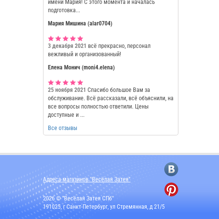
имени Мария! С этого момента и началась
подготовка...
Мария Мишина (alar0704)
3 декабря 2021
всё прекрасно, персонал
вежливый и организованный!
Елена Монич (moni4.elena)
25 ноября 2021
Спасибо большое Вам за
обслуживание. Всё рассказали, всё объяснили, на
все вопросы полностью ответили. Цены
доступные и ...
Все отзывы
Адреса магазинов "Весёлая Затея"
2026 © "Весёлая Затея СПб"
191025, г Санкт-Петербург, ул Стремянная, д 21/5