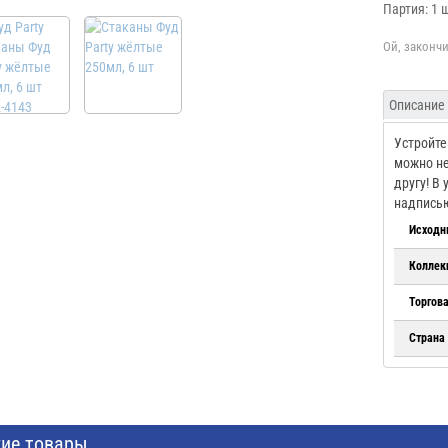
Партия: 1 
Описание
Устройте
можно не
другу! В
надпись
Исходн
Коллек
Торгов
Страна
ие товары