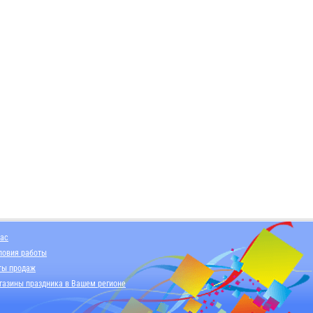
нас
ловия работы
ты продаж
газины праздника в Вашем регионе