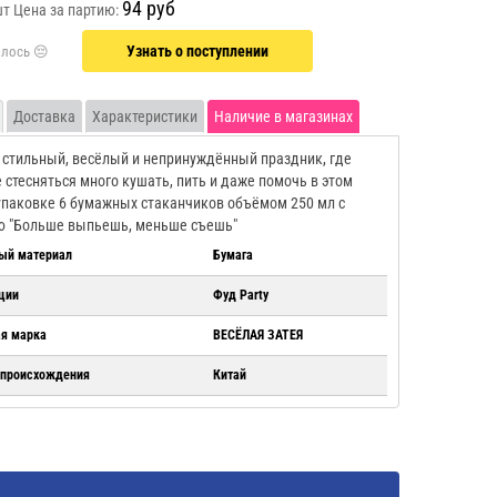
94 руб
шт
Цена за партию:
Узнать о поступлении
Доставка
Характеристики
Наличие в магазинах
 стильный, весёлый и непринуждённый праздник, где
 стесняться много кушать, пить и даже помочь в этом
 упаковке 6 бумажных стаканчиков объёмом 250 мл с
ю "Больше выпьешь, меньше съешь"
ый материал
Бумага
ции
Фуд Party
ая марка
ВЕСЁЛАЯ ЗАТЕЯ
 происхождения
Китай