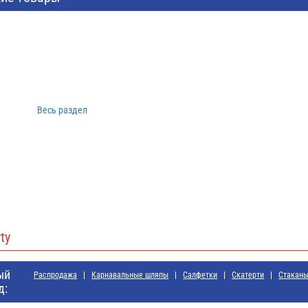
Весь раздел
ty
ый
Распродажа
Карнавальные шляпы
Салфетки
Скатерти
Стакан
д: