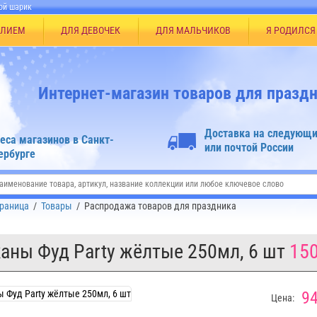
ой шарик
ЕЛИЕМ
ДЛЯ ДЕВОЧЕК
ДЛЯ МАЛЬЧИКОВ
Я РОДИЛСЯ
Интернет-магазин товаров для праздн
Доставка на следующи
еса магазинов в Санкт-
или почтой России
ербурге
траница
/
Товары
/
Распродажа товаров для праздника
аны Фуд Party жёлтые 250мл, 6 шт
15
94
Цена: