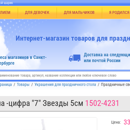
ой шарик
ЕЛИЕМ
ДЛЯ ДЕВОЧЕК
ДЛЯ МАЛЬЧИКОВ
Я РОДИЛСЯ
Интернет-магазин товаров для праздн
Доставка на следующи
еса магазинов в Санкт-
или почтой России
ербурге
траница
/
Товары
/
Украшения для праздничного стола
/
Праздничные све
а -цифра "7" Звезды 5см
1502-4231
33
Цена: