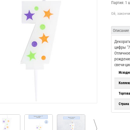
Партия: 1 
Описание
Декорати
цифры "7
Отличное
рождения
свечи-ци
Исходн
Коллек
Торгов
Страна