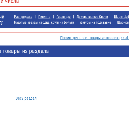
и числа
ый
Распродажа
Пиньята
Гирлянды
Декоративные Свечи
Шары Ци
д:
Надутые звезды, сердца, круги из фольги
фигуры на подставке
Шарики
Посмотреть все товары из коллекции «
е товары из раздела
Весь раздел