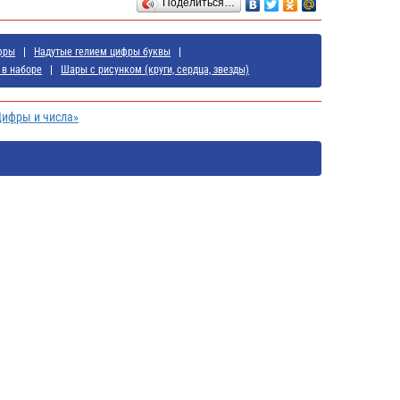
Поделиться…
фры
Надутые гелием цифры буквы
 в наборе
Шары с рисунком (круги, сердца, звезды)
Цифры и числа»