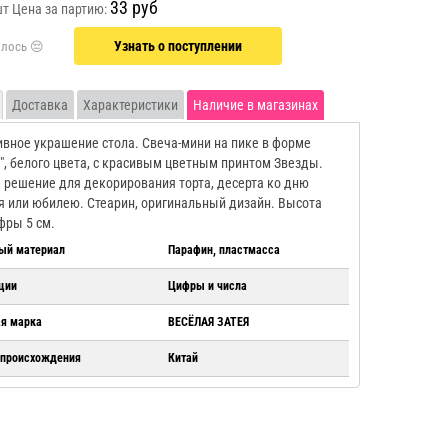
33 руб
шт
Цена за партию:
Узнать о поступлении
Доставка
Характеристики
Наличие в магазинах
вное украшение стола. Свеча-мини на пике в форме
", белого цвета, с красивым цветным принтом Звезды.
 решение для декорирования торта, десерта ко дню
 или юбилею. Стеарин, оригинальный дизайн. Высота
фры 5 см.
ый материал
Парафин, пластмасса
ции
Цифры и числа
ая марка
ВЕСЁЛАЯ ЗАТЕЯ
 происхождения
Китай