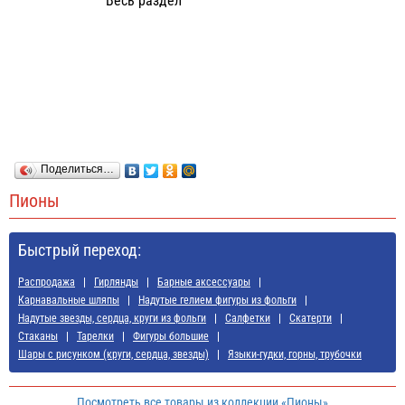
Весь раздел
Поделиться…
Пионы
Быстрый переход:
Распродажа
Гирлянды
Барные аксессуары
Карнавальные шляпы
Надутые гелием фигуры из фольги
Надутые звезды, сердца, круги из фольги
Салфетки
Скатерти
Стаканы
Тарелки
Фигуры большие
Шары с рисунком (круги, сердца, звезды)
Языки-гудки, горны, трубочки
Посмотреть все товары из коллекции «Пионы»