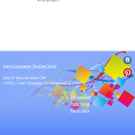
Адреса магазинов "Весёлая Затея"
2026 © "Весёлая Затея СПб"
191025, г Санкт-Петербург, ул Стремянная, д 21/5
Авторизация
Регистрация
Карта сайта