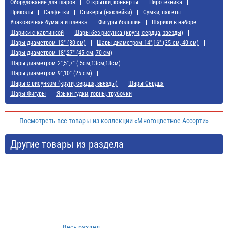
Оборудование для шаров
Открытки, конверты
Пиротехника
Приколы
Салфетки
Стикеры (наклейки)
Сумки, пакеты
Упаковочная бумага и пленка
Фигуры большие
Шарики в наборе
Шарики с картинкой
Шары без рисунка (круги, сердца, звезды)
Шары диаметром 12" (30 см)
Шары диаметром 14",16" (35 см, 40 см)
Шары диаметром 18",27" (45 см, 70 см)
Шары диаметром 2",5",7" ( 5см,13см,18см)
Шары диаметром 9",10" (25 см)
Шары с рисунком (круги, сердца, звезды)
Шары Сердца
Шары Фигуры
Языки-гудки, горны, трубочки
Посмотреть все товары из коллекции «Многоцветное Ассорти»
Другие товары из раздела
Весь раздел