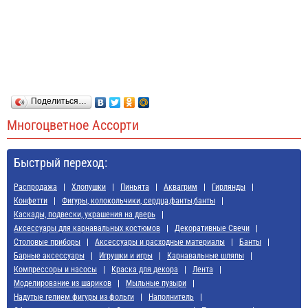
Поделиться…
Многоцветное Ассорти
Быстрый переход:
Распродажа
Хлопушки
Пиньята
Аквагрим
Гирлянды
Конфетти
Фигуры, колокольчики, сердца,фанты,банты
Каскады, подвески, украшения на дверь
Аксессуары для карнавальных костюмов
Декоративные Свечи
Cтоловые приборы
Аксессуары и расходные материалы
Банты
Барные аксессуары
Игрушки и игры
Карнавальные шляпы
Компрессоры и насосы
Краска для декора
Лента
Моделирование из шариков
Мыльные пузыри
Надутые гелием фигуры из фольги
Наполнитель