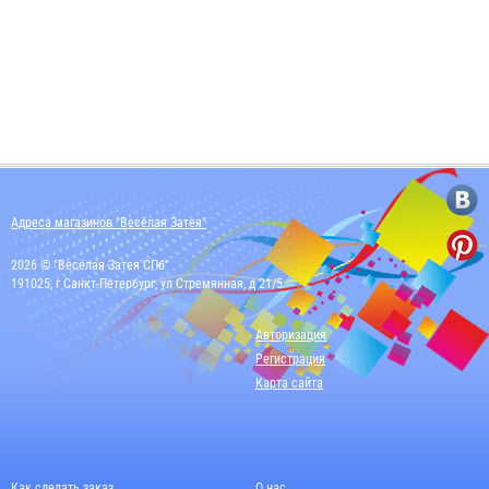
Адреса магазинов "Весёлая Затея"
2026 © "Весёлая Затея СПб"
191025, г Санкт-Петербург, ул Стремянная, д 21/5
Авторизация
Регистрация
Карта сайта
Как сделать заказ
О нас