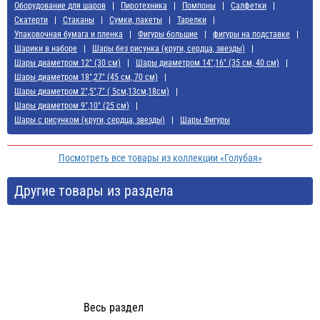
Оборудование для шаров
Пиротехника
Помпоны
Салфетки
Скатерти
Стаканы
Сумки, пакеты
Тарелки
Упаковочная бумага и пленка
Фигуры большие
фигуры на подставке
Шарики в наборе
Шары без рисунка (круги, сердца, звезды)
Шары диаметром 12" (30 см)
Шары диаметром 14",16" (35 см, 40 см)
Шары диаметром 18",27" (45 см, 70 см)
Шары диаметром 2",5",7" ( 5см,13см,18см)
Шары диаметром 9",10" (25 см)
Шары с рисунком (круги, сердца, звезды)
Шары Фигуры
Посмотреть все товары из коллекции «Голубая»
Другие товары из раздела
Весь раздел