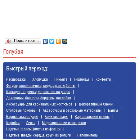
Поделиться…
Голубая
Быстрый переход:
Распродажа
Хлопушки
Пиньята
Гирлянды
Конфетти
Фигуры, колокольчики, сердца,фанты,банты
Каскады, подвески, украшения на дверь
Декорации, баннеры, бордюры, наклейки
Аксессуары для карнавальных костюмов
Декоративные Свечи
Cтоловые приборы
Аксессуары и расходные материалы
Банты
Барные аксессуары
Большие шары
Карнавальные шляпы
Коробки
Лента
Моделирование из шариков
Надутые гелием фигуры из фольги
Надутые звезды, сердца, круги из фольги
Наполнитель