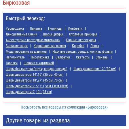
Бирюзовая
Быстрый переход:
Распродажа
Пиньята
Гирлянды
Конфетти
Декоративные Свечи
Шары Цифры
Cтоловые приборы
Аксессуары и расходные материалы
Барные аксессуары
Большие шары
Карнавальные шляпы
Коробки
Лента
Моделирование из шариков
Надутые звезды, сердца, круги из фольги
Наполнитель
Пиротехника
Салфетки
Скатерти
Стаканы
Тарелки
Шарики с картинкой
Шары без рисунка (круги, сердца, звезды)
Шары диаметром 12" (30 см)
Шары диаметром 14",16" (35 см, 40 см)
Шары диаметром 18",27" (45 см, 70 см)
Шары диаметром 2",5",7" ( 5см,13см,18см)
Шары диаметром 9",10" (25 см)
Посмотреть все товары из коллекции «Бирюзовая»
Другие товары из раздела