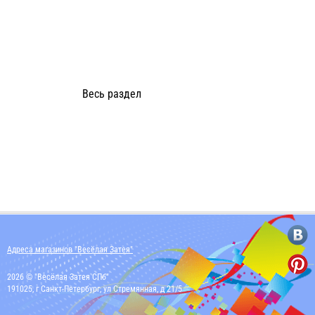
Весь раздел
Адреса магазинов "Весёлая Затея"
2026 © "Весёлая Затея СПб"
191025, г Санкт-Петербург, ул Стремянная, д 21/5