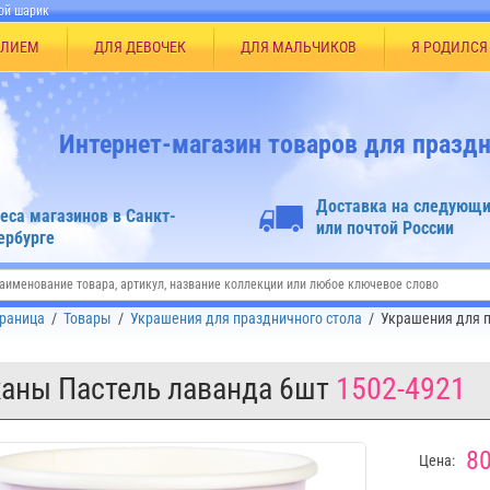
ой шарик
ЕЛИЕМ
ДЛЯ ДЕВОЧЕК
ДЛЯ МАЛЬЧИКОВ
Я РОДИЛСЯ
Интернет-магазин товаров для праздн
Доставка на следующи
еса магазинов в Санкт-
или почтой России
ербурге
траница
/
Товары
/
Украшения для праздничного стола
/
Украшения для п
аны Пастель лаванда 6шт
1502-4921
80
Цена: