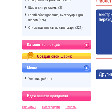
Фиолет
Праздничная упаковка (920)
Шары для рекламы (3)
Быстр
Гелий,оборудование, аксессуары для
перехо
шаров (376)
Открытки, плакаты, календари (221)
Каталог коллекций
Создай свой шарик
Меню
Други
Условия работы
Идеи вашего праздника
Сценарии
Фотографии
Отчеты