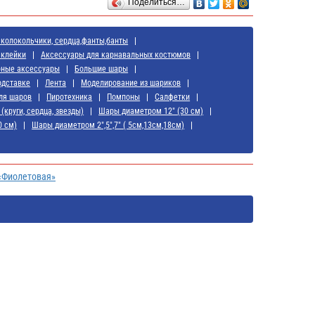
Поделиться…
 колокольчики, сердца,фанты,банты
аклейки
Аксессуары для карнавальных костюмов
рные аксессуары
Большие шары
подставке
Лента
Моделирование из шариков
ля шаров
Пиротехника
Помпоны
Салфетки
(круги, сердца, звезды)
Шары диаметром 12" (30 см)
0 см)
Шары диаметром 2",5",7" ( 5см,13см,18см)
 «Фиолетовая»