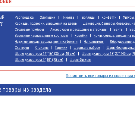
овая
ый
Распродажа
Хлопушки
Пиньята
Гирлянды
Конфетти
Фигуры,
д:
Каскады, подвески, украшения на дверь
Декорации, баннеры, бордюры, н
Cтоловые приборы
Аксессуары и расходные материалы
Банты
Ба
Взрослые карнавальные костюмы
Коробки
круги, сердца, звезды на 
Надутые звезды, сердца, круги из фольги
Наполнитель
Оборудование д
Скатерти
Стаканы
Тарелки
Шарики в наборе
Шары без рисунка 
Шары диаметром 14",16" (35 см, 40 см)
Шары диаметром 18",27" (45 см, 7
Шары диаметром 9",10" (25 см)
Шары Фигуры
Посмотреть все товары из коллекции
е товары из раздела