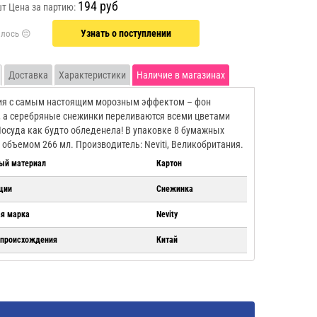
194 руб
шт
Цена за партию:
Узнать о поступлении
Доставка
Характеристики
Наличие в магазинах
ия с самым настоящим морозным эффектом – фон
, а серебряные снежинки переливаются всеми цветами
Посуда как будто обледенела! В упаковке 8 бумажных
 объемом 266 мл. Производитель: Neviti, Великобритания.
ый материал
Картон
ции
Снежинка
ая марка
Nevity
 происхождения
Китай