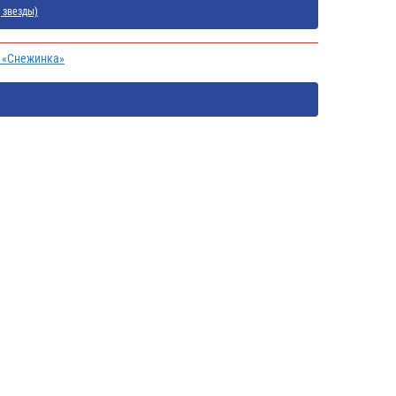
 звезды)
и «Снежинка»