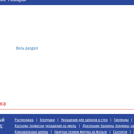
Весь раздел
ка
ый
Распродажа
Хлопушки
Украшения для заборов и стен
Гирлянды
д:
Каскады, подвески, украшения на дверь
Декорации, баннеры, бордюры, н
Карнавальные шляпы
Надутые гелием фигуры из фольги
Скатерти