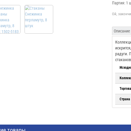
Партия: 1 
Описание
Коллекц
искрится
радуги. 
стаканов
Исходн
Коллек
Торгов
Страна
ие товары