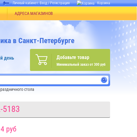
Личный кабинет:
Вход
/
Регистрация
Корзина
АДРЕСА МАГАЗИНОВ
ика в Санкт-Петербурге
Добавьте товар
й день
Минимальный заказ от 300 руб
раздничного стола
-5183
4 руб