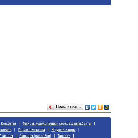
Поделиться…
Конфетти
Фигуры, колокольчики, сердца,фанты,банты
аклейки
Украшение стола
Игрушки и игры
Стаканы
Стикеры (наклейки)
Тарелки