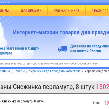
ой шарик
ЕЛИЕМ
ДЛЯ ДЕВОЧЕК
ДЛЯ МАЛЬЧИКОВ
Я РОДИЛСЯ
Интернет-магазин товаров для праздн
Доставка на следующи
еса магазинов в Санкт-
или почтой России
ербурге
траница
/
Товары
/
Украшения для праздничного стола
/
Украшения для п
аны Снежинка перламутр, 8 штук
1502
19
Цена: