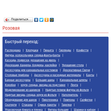
Поделиться…
Розовая
Быстрый переход:
Распродажа
Хлопушки
Пиньята
Гирлянды
Конфетти
Фигуры, колокольчики, сердца,фанты,банты
Каскады, подвески, украшения на дверь
Декорации, баннеры, бордюры, наклейки
Украшение стола
Аксессуары для карнавальных костюмов
Декоративные Свечи
Cтоловые приборы
Аксессуары и расходные материалы
Банты
Барные аксессуары
Большие шары
Карнавальные шляпы
Коробки
круги, сердца, звезды на подставке
Лента
Моделирование из шариков
Надутые гелием фигуры из фольги
Надутые звезды, сердца, круги из фольги
Наполнитель
Оборудование для шаров
Пиротехника
Помпоны
Салфетки
Скатерти
Стаканы
Сумки, пакеты
Тарелки
Упаковочная бумага и пленка
Фигуры большие
Шарики в наборе