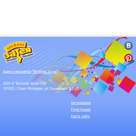
Адреса магазинов "Весёлая Затея"
2026 © "Весёлая Затея СПб"
191025, г Санкт-Петербург, ул Стремянная, д 21/5
Авторизация
Регистрация
Карта сайта