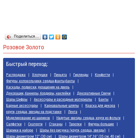
Поделиться…
Розовое Золото
Быстрый переход:
Распродажа
Хлопушки
Пиньята
Гирлянды
Конфетти
Фигуры, колокольчики, сердца,фанты,банты
Каскады, подвески, украшения на дверь
Декорации, баннеры, бордюры, наклейки
Декоративные Свечи
Шары Цифры
Аксессуары и расходные материалы
Банты
Барные аксессуары
Карнавальные шляпы
Краска для декора
круги, сердца, звезды на подставке
Лента
Моделирование из шариков
Надутые звезды, сердца, круги из фольги
Салфетки
Скатерти
Стаканы
Тарелки
Фигуры большие
Шарики в наборе
Шары без рисунка (круги, сердца, звезды)
Шары диаметром 12" (30 см)
Шары диаметром 14",16" (35 см, 40 см)