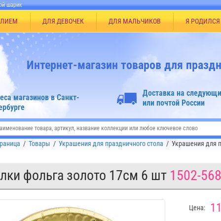
ой шарик
ЕЛИЕМ
ДЛЯ ДЕВОЧЕК
ДЛЯ МАЛЬЧИКОВ
Я РОДИЛСЯ
Интернет-магазин товаров для праздн
Доставка на следующи
еса магазинов в Санкт-
или почтой России
ербурге
траница
/
Товары
/
Украшения для праздничного стола
/
Украшения для п
лки фольга золото 17см 6 шт
1502-56
11
Цена: