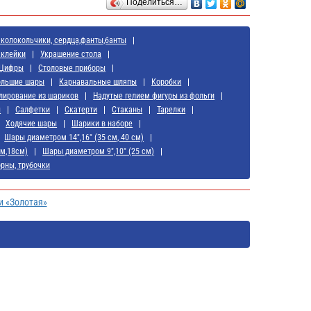
Поделиться…
 колокольчики, сердца,фанты,банты
аклейки
Украшение стола
Цифры
Cтоловые приборы
ольшие шары
Карнавальные шляпы
Коробки
лирование из шариков
Надутые гелием фигуры из фольги
ы
Салфетки
Скатерти
Стаканы
Тарелки
Ходячие шары
Шарики в наборе
Шары диаметром 14",16" (35 см, 40 см)
см,18см)
Шары диаметром 9",10" (25 см)
орны, трубочки
и «Золотая»