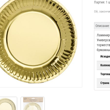
Партия: 1 
Описание
Ламиниро
Универса
торжеств
бумажных
Исходн
Коллек
Торгов
Страна