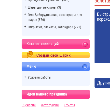
Золота
Праздничная упаковка (920)
Шары для рекламы (3)
Быстр
Гелий,оборудование, аксессуары для
перехо
шаров (376)
Открытки, плакаты, календари (221)
Каталог коллекций
Создай свой шарик
Меню
Условия работы
Други
Идеи вашего праздника
Сценарии
Фотографии
Отчеты