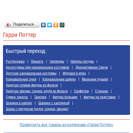
Поделиться…
Гарри Поттер
Быстрый переход:
Распродажа
Пиньята
Гирлянды
Наборы посуды
Аксессуары для карнавальных костюмов
Декоративные Свечи
Детские карнавальные костюмы
Игрушки и игры
Карнавальные очки
Карнавальные шляпы
Мыльные пузыри
Надутые гелием фигуры из фольги
Надутые звезды, сердца, круги из фольги
Салфетки
Стаканы
Сумки, пакеты
Тарелки
Фигуры большие
фигуры на подставке
Шарики в наборе
Шарики с картинкой
Шары с рисунком (круги, сердца, звезды)
Посмотреть все товары из коллекции «Гарри Поттер»