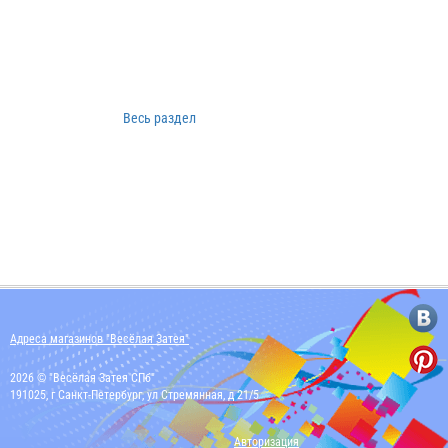
Весь раздел
Адреса магазинов "Весёлая Затея"
2026 © "Весёлая Затея СПб"
191025, г Санкт-Петербург, ул Стремянная, д 21/5
Авторизация