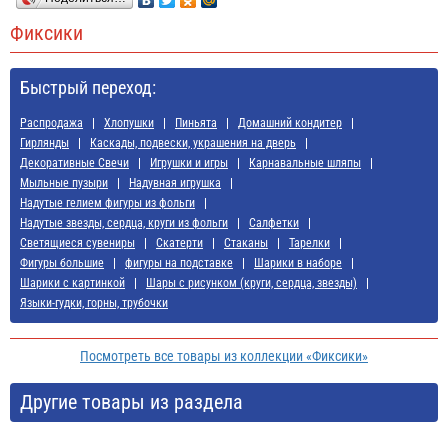
Фиксики
Быстрый переход:
Распродажа
Хлопушки
Пиньята
Домашний кондитер
Гирлянды
Каскады, подвески, украшения на дверь
Декоративные Свечи
Игрушки и игры
Карнавальные шляпы
Мыльные пузыри
Надувная игрушка
Надутые гелием фигуры из фольги
Надутые звезды, сердца, круги из фольги
Салфетки
Светящиеся сувениры
Скатерти
Стаканы
Тарелки
Фигуры большие
фигуры на подставке
Шарики в наборе
Шарики с картинкой
Шары с рисунком (круги, сердца, звезды)
Языки-гудки, горны, трубочки
Посмотреть все товары из коллекции «Фиксики»
Другие товары из раздела