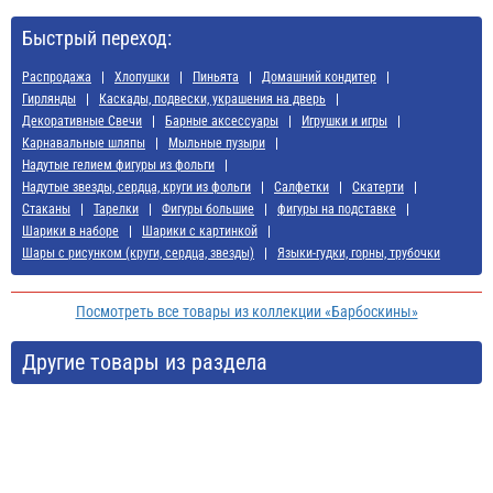
Быстрый переход:
Распродажа
Хлопушки
Пиньята
Домашний кондитер
Гирлянды
Каскады, подвески, украшения на дверь
Декоративные Свечи
Барные аксессуары
Игрушки и игры
Карнавальные шляпы
Мыльные пузыри
Надутые гелием фигуры из фольги
Надутые звезды, сердца, круги из фольги
Салфетки
Скатерти
Стаканы
Тарелки
Фигуры большие
фигуры на подставке
Шарики в наборе
Шарики с картинкой
Шары с рисунком (круги, сердца, звезды)
Языки-гудки, горны, трубочки
Посмотреть все товары из коллекции «Барбоскины»
Другие товары из раздела