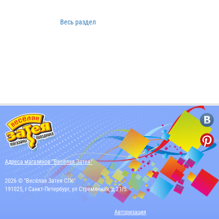
Весь раздел
Адреса магазинов "Весёлая Затея"
2026 © "Весёлая Затея СПб"
191025, г Санкт-Петербург, ул Стремянная, д 21/5
Авторизация