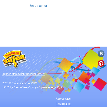
Весь раздел
Адреса магазинов "Весёлая Затея"
2026 © "Весёлая Затея СПб"
191025, г Санкт-Петербург, ул Стремянная, д 21/5
Авторизация
Регистрация