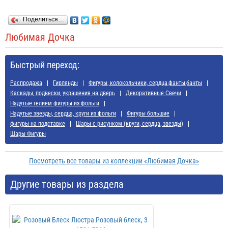
Поделиться…
Любимая Дочка
Быстрый переход:
Распродажа
Гирлянды
Фигуры, колокольчики, сердца,фанты,банты
Каскады, подвески, украшения на дверь
Декоративные Свечи
Надутые гелием фигуры из фольги
Надутые звезды, сердца, круги из фольги
Фигуры большие
фигуры на подставке
Шары с рисунком (круги, сердца, звезды)
Шары Фигуры
Посмотреть все товары из коллекции «Любимая Дочка»
Другие товары из раздела