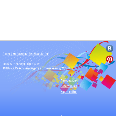
Адреса магазинов "Весёлая Затея"
2026 © "Весёлая Затея СПб"
191025, г Санкт-Петербург, ул Стремянная, д 21/5
Авторизация
Регистрация
Карта сайта