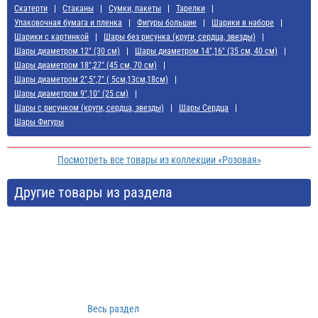
Скатерти
Стаканы
Сумки, пакеты
Тарелки
Упаковочная бумага и пленка
Фигуры большие
Шарики в наборе
Шарики с картинкой
Шары без рисунка (круги, сердца, звезды)
Шары диаметром 12" (30 см)
Шары диаметром 14",16" (35 см, 40 см)
Шары диаметром 18",27" (45 см, 70 см)
Шары диаметром 2",5",7" ( 5см,13см,18см)
Шары диаметром 9",10" (25 см)
Шары с рисунком (круги, сердца, звезды)
Шары Сердца
Шары Фигуры
Посмотреть все товары из коллекции «Розовая»
Другие товары из раздела
Весь раздел