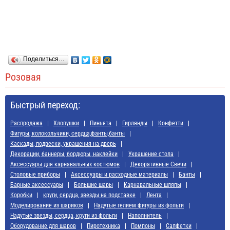
Поделиться…
Розовая
Быстрый переход:
Распродажа
Хлопушки
Пиньята
Гирлянды
Конфетти
Фигуры, колокольчики, сердца,фанты,банты
Каскады, подвески, украшения на дверь
Декорации, баннеры, бордюры, наклейки
Украшение стола
Аксессуары для карнавальных костюмов
Декоративные Свечи
Cтоловые приборы
Аксессуары и расходные материалы
Банты
Барные аксессуары
Большие шары
Карнавальные шляпы
Коробки
круги, сердца, звезды на подставке
Лента
Моделирование из шариков
Надутые гелием фигуры из фольги
Надутые звезды, сердца, круги из фольги
Наполнитель
Оборудование для шаров
Пиротехника
Помпоны
Салфетки