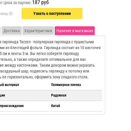
187 руб
шт
Цена за партию:
Узнать о поступлении
Доставка
Характеристики
Наличие в магазинах
 гирлянда Тассел - популярная гирлянда с пушистыми
ми из блестящей фольги. Гирлянда состоит из 10 кисточек
5 см и ленты 3 м. Вы легко соберете гирлянду
тельно, а также определите оптимальное для вас
ие между кисточками. Таким декором можно украсить
воздушный шар, подвесить гирлянду к потолку или
ь ее горизонтально, оформить зону сладкого стола.
ый материал
Полимерная пленка
ции
Радужная
 происхождения
Китай