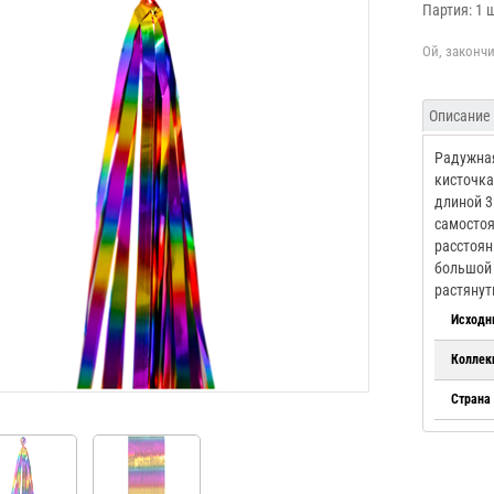
Партия: 1 
Описание
Радужная
кисточка
длиной 3
самостоя
расстоян
большой 
растянут
Исходн
Коллек
Страна