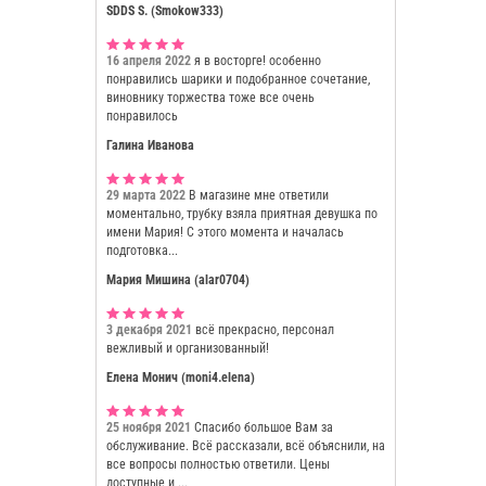
SDDS S. (Smokow333)
16 апреля 2022
я в восторге! особенно
понравились шарики и подобранное сочетание,
виновнику торжества тоже все очень
понравилось
Галина Иванова
29 марта 2022
В магазине мне ответили
моментально, трубку взяла приятная девушка по
имени Мария! С этого момента и началась
подготовка...
Мария Мишина (alar0704)
3 декабря 2021
всё прекрасно, персонал
вежливый и организованный!
Елена Монич (moni4.elena)
25 ноября 2021
Спасибо большое Вам за
обслуживание. Всё рассказали, всё объяснили, на
все вопросы полностью ответили. Цены
доступные и ...