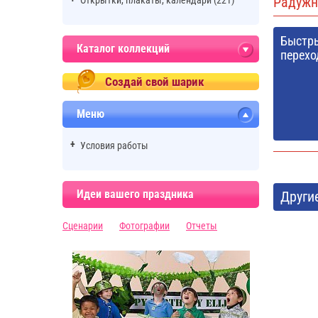
Радужн
Открытки, плакаты, календари (221)
Быстр
Каталог коллекций
перехо
Создай свой шарик
Меню
Условия работы
Идеи вашего праздника
Други
Сценарии
Фотографии
Отчеты