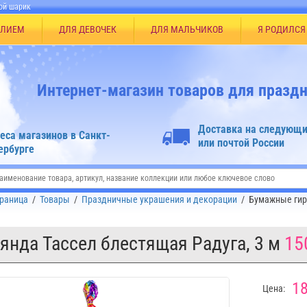
ой шарик
ЕЛИЕМ
ДЛЯ ДЕВОЧЕК
ДЛЯ МАЛЬЧИКОВ
Я РОДИЛСЯ
Интернет-магазин товаров для праздн
Доставка на следующи
еса магазинов в Санкт-
или почтой России
ербурге
траница
/
Товары
/
Праздничные украшения и декорации
/
Бумажные гир
янда Тассел блестящая Радуга, 3 м
15
18
Цена: