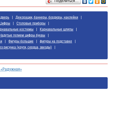
Поделиться…
 дверь
Декорации, баннеры, бордюры, наклейки
Цифры
Cтоловые приборы
арнавальные костюмы
Карнавальные шляпы
Надутые гелием цифры буквы
ки
Фигуры большие
фигуры на подставке
з рисунка (круги, сердца, звезды)
и «Радужная»