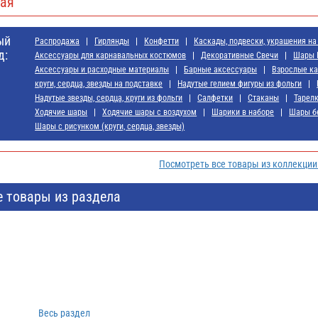
ая
ый
Распродажа
Гирлянды
Конфетти
Каскады, подвески, украшения на
д:
Аксессуары для карнавальных костюмов
Декоративные Свечи
Шары 
Аксессуары и расходные материалы
Барные аксессуары
Взрослые к
круги, сердца, звезды на подставке
Надутые гелием фигуры из фольги
Надутые звезды, сердца, круги из фольги
Салфетки
Стаканы
Тарел
Ходячие шары
Ходячие шары с воздухом
Шарики в наборе
Шары бе
Шары с рисунком (круги, сердца, звезды)
Посмотреть все товары из коллекци
е товары из раздела
Весь раздел