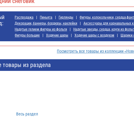
дний снеговик
ый
Распродажа
Пиньята
Гирлянды
Фигуры, колокольчики, сердца,фан
д:
Декорации, баннеры, бордюры, наклейки
Аксессуары для карнавальных 
Надутые гелием фигуры из фольги
Надутые звезды, сердца, круги из фольг
Фигуры большие
Ходячие шары
Ходячие шары с воздухом
Шарики 
Посмотреть все товары из коллекции «Нов
е товары из раздела
Весь раздел