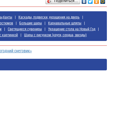
Поделиться…
ты,банты
Каскады, подвески, украшения на дверь
костюмов
Большие шары
Карнавальные шляпы
и
Светящиеся сувениры
Украшение стола на Новый Год
с картинкой
Шары с рисунком (круги, сердца, звезды)
огодний снеговик»