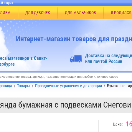
ой шарик
ЕЛИЕМ
ДЛЯ ДЕВОЧЕК
ДЛЯ МАЛЬЧИКОВ
Я РОДИЛСЯ
Интернет-магазин товаров для праздн
Доставка на следующи
еса магазинов в Санкт-
или почтой России
ербурге
траница
/
Товары
/
Праздничные украшения и декорации
/
Бумажные гир
янда бумажная с подвесками Снегови
16
Цена: