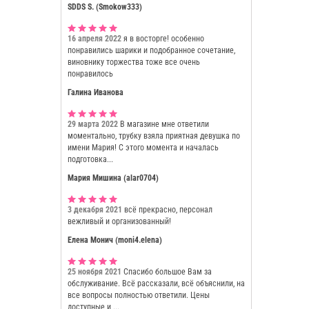
SDDS S. (Smokow333)
16 апреля 2022
я в восторге! особенно
понравились шарики и подобранное сочетание,
виновнику торжества тоже все очень
понравилось
Галина Иванова
29 марта 2022
В магазине мне ответили
моментально, трубку взяла приятная девушка по
имени Мария! С этого момента и началась
подготовка...
Мария Мишина (alar0704)
3 декабря 2021
всё прекрасно, персонал
вежливый и организованный!
Елена Монич (moni4.elena)
25 ноября 2021
Спасибо большое Вам за
обслуживание. Всё рассказали, всё объяснили, на
все вопросы полностью ответили. Цены
доступные и ...