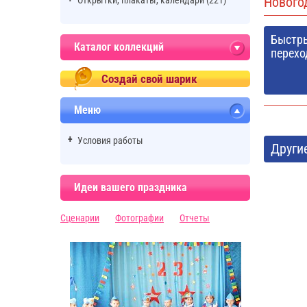
Нового
Открытки, плакаты, календари (221)
Быстр
Каталог коллекций
перехо
Создай свой шарик
Меню
Условия работы
Други
Идеи вашего праздника
Сценарии
Фотографии
Отчеты