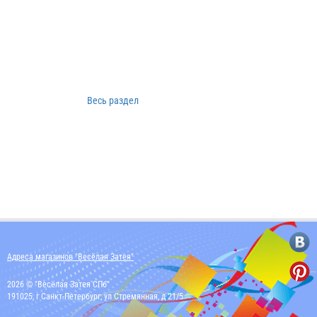
Весь раздел
Адреса магазинов "Весёлая Затея"
2026 © "Весёлая Затея СПб"
191025, г Санкт-Петербург, ул Стремянная, д 21/5