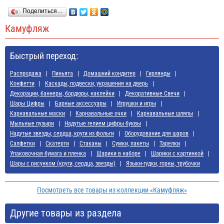
Поделиться…
Камуфляж
Быстрый переход:
Распродажа
Пиньята
Домашний кондитер
Гирлянды
Конфетти
Каскады, подвески, украшения на дверь
Декорации, баннеры, бордюры, наклейки
Декоративные Свечи
Шары Цифры
Барные аксессуары
Игрушки и игры
Карнавальные маски
Карнавальные очки
Карнавальные шляпы
Мыльные пузыри
Надутые гелием цифры буквы
Надутые звезды, сердца, круги из фольги
Оборудование для шаров
Салфетки
Скатерти
Стаканы
Сумки, пакеты
Тарелки
Упаковочная бумага и пленка
Шарики в наборе
Шарики с картинкой
Шары с рисунком (круги, сердца, звезды)
Языки-гудки, горны, трубочки
Посмотреть все товары из коллекции «Камуфляж»
Другие товары из раздела