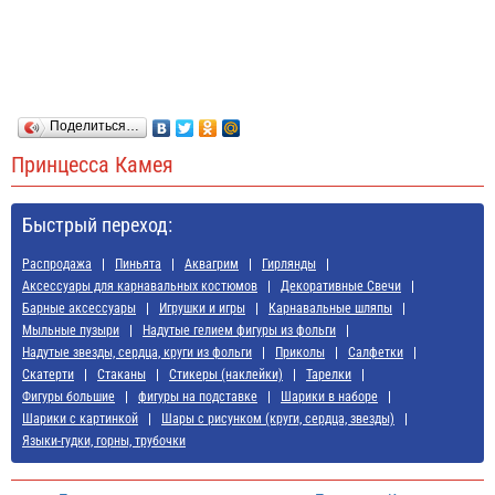
Поделиться…
Принцесса Камея
Быстрый переход:
Распродажа
Пиньята
Аквагрим
Гирлянды
Аксессуары для карнавальных костюмов
Декоративные Свечи
Барные аксессуары
Игрушки и игры
Карнавальные шляпы
Мыльные пузыри
Надутые гелием фигуры из фольги
Надутые звезды, сердца, круги из фольги
Приколы
Салфетки
Скатерти
Стаканы
Стикеры (наклейки)
Тарелки
Фигуры большие
фигуры на подставке
Шарики в наборе
Шарики с картинкой
Шары с рисунком (круги, сердца, звезды)
Языки-гудки, горны, трубочки