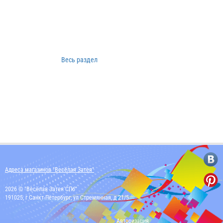
Весь раздел
Адреса магазинов "Весёлая Затея"
2026 © "Весёлая Затея СПб"
191025, г Санкт-Петербург, ул Стремянная, д 21/5
Авторизация