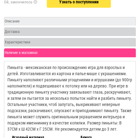
Узнать о поступлении
Описание
Доставка
Характеристики
Наличие в магазинах
Пиньята - мексиканская по происхождению игра для взрослых и
детей. Изготавливается из картона и папье-маше с украшениями.
Пиньяту наполняют различными угощениями и игрушками (до 900гр
наполнителя) и подвешивают к потолку или на дерево. При игре в
традиционную пиньяту участнику завязывают глаза, раскручивают,
и затем он пытается за несколько попыток найти и разбить пиньяту.
Остальные участники, чтоб запутать, выкрикивают неверные
подсказки, раскачивают, опускают и приподнимают пиньяту. Также
пиньята может служить оригинальным украшением интерьера и
подарком именнинику в качестве копилки. Размер пиньяты: В
37СМ х Ш 42СМ х Г 25СМ. Не рекомендуется детям до 3 лет.
Исходный материал
Бумага