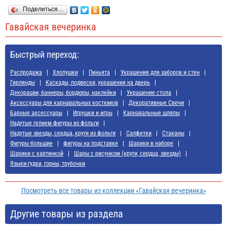
Поделиться…
Гавайская вечеринка
Быстрый переход:
Распродажа
Хлопушки
Пиньята
Украшения для заборов и стен
Гирлянды
Каскады, подвески, украшения на дверь
Декорации, баннеры, бордюры, наклейки
Украшение стола
Аксессуары для карнавальных костюмов
Декоративные Свечи
Барные аксессуары
Игрушки и игры
Карнавальные шляпы
Надутые гелием фигуры из фольги
Надутые звезды, сердца, круги из фольги
Салфетки
Стаканы
Фигуры большие
фигуры на подставке
Шарики в наборе
Шарики с картинкой
Шары с рисунком (круги, сердца, звезды)
Языки-гудки, горны, трубочки
Посмотреть все товары из коллекции «Гавайская вечеринка»
Другие товары из раздела