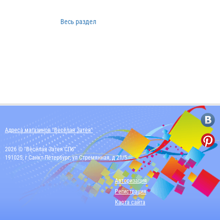
Весь раздел
Адреса магазинов "Весёлая Затея"
2026 © "Весёлая Затея СПб"
191025, г Санкт-Петербург, ул Стремянная, д 21/5
Авторизация
Регистрация
Карта сайта