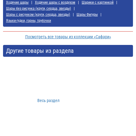
Ходячие шары
Ходячие шары с воздухом
Шарики с картинкой
Шары без рисунка (круги, сердца, звезды)
Шары с рисунком (круги, сердца, звезды)
Шары Фигуры
Языки-гудки, горны, трубочки
Посмотреть все товары из коллекции «Сафари»
Другие товары из раздела
Весь раздел