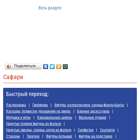
Весь раздел
Поделиться…
Сафари
Быстрый переход:
Распродажа
Гирлянды
Фигуры, колокольчики, сердца,фанты,банты
Каскады, подвески, украшения на дверь
Барные аксессуары
Игрушки и игры
Карнавальные шляпы
Мыльные пузыри
Надутые гелием фигуры из фольги
Надутые звезды, сердца, круги из фольги
Салфетки
Скатерти
Стаканы
Тарелки
Фигуры большие
фигуры на подставке