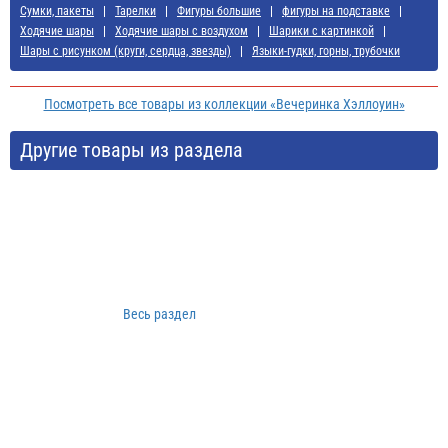
Сумки, пакеты
Тарелки
Фигуры большие
фигуры на подставке
Ходячие шары
Ходячие шары с воздухом
Шарики с картинкой
Шары с рисунком (круги, сердца, звезды)
Языки-гудки, горны, трубочки
Посмотреть все товары из коллекции «Вечеринка Хэллоуин»
Другие товары из раздела
Весь раздел