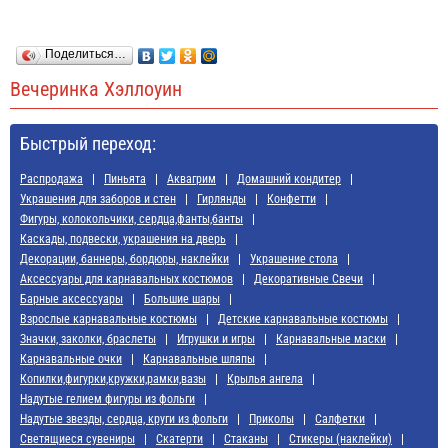
Поделиться…
Вечеринка Хэллоуин
Быстрый переход:
Распродажа
Пиньята
Аквагрим
Домашний кондитер
Украшения для заборов и стен
Гирлянды
Конфетти
Фигуры, колокольчики, сердца,фанты,банты
Каскады, подвески, украшения на дверь
Декорации, баннеры, бордюры, наклейки
Украшение стола
Аксессуары для карнавальных костюмов
Декоративные Свечи
Барные аксессуары
Большие шары
Взрослые карнавальные костюмы
Детские карнавальные костюмы
Значки, заколки, браслеты
Игрушки и игры
Карнавальные маски
Карнавальные очки
Карнавальные шляпы
Копилки,фигурки,кружки,рамки,вазы
Крылья ангела
Надутые гелием фигуры из фольги
Надутые звезды, сердца, круги из фольги
Приколы
Салфетки
Светящиеся сувениры
Скатерти
Стаканы
Стикеры (наклейки)