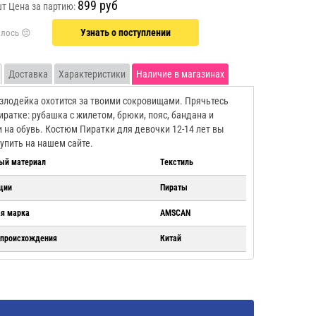
899 руб
шт
Цена за партию:
Узнать о поступлении
Доставка
Характеристики
Наличие в магазинах
злодейка охотится за твоими сокровищами. Прячьтесь
пиратке: рубашка с жилетом, брюки, пояс, бандана и
 на обувь. Костюм Пиратки для девочки 12-14 лет вы
упить на нашем сайте.
ый материал
Текстиль
ции
Пираты
ая марка
AMSCAN
 происхождения
Китай