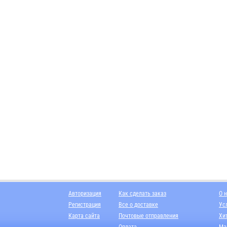
Авторизация
Как сделать заказ
О 
Регистрация
Все о доставке
Ус
Карта сайта
Почтовые отправления
Хи