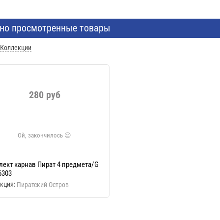
но просмотренные товары
Коллекции
280 руб
ект карнав Пират 4 предмета/G
6303
кция:
Пиратский Остров