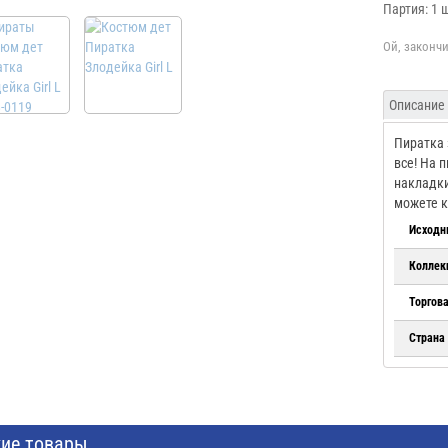
Партия: 1 
Описание
Пиратка 
все! На 
накладки
можете к
Исходн
Коллек
Торгов
Страна
ие товары