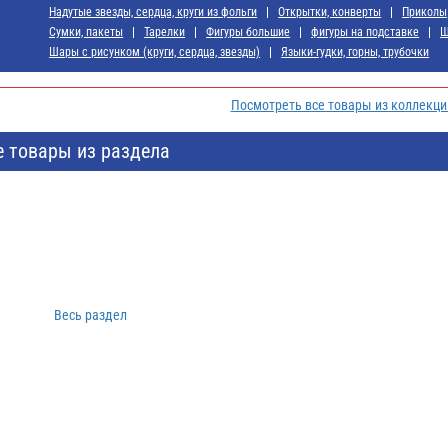
Надутые звезды, сердца, круги из фольги
Открытки, конверты
Приколы
Сумки, пакеты
Тарелки
Фигуры большие
фигуры на подставке
Ш
Шары с рисунком (круги, сердца, звезды)
Языки-гудки, горны, трубочки
Посмотреть все товары из коллекц
е товары из раздела
Весь раздел