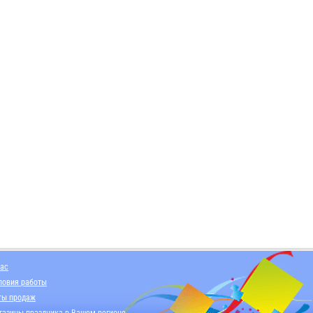
нас
ловия работы
ты продаж