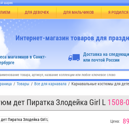
ой шарик
ЕЛИЕМ
ДЛЯ ДЕВОЧЕК
ДЛЯ МАЛЬЧИКОВ
Я РОДИЛСЯ
Интернет-магазин товаров для праздн
Доставка на следующи
еса магазинов в Санкт-
или почтой России
ербурге
траница
/
Товары
/
Все для карнавала
/
Карнавальные костюмы для дет
юм дет Пиратка Злодейка Girl L
1508-
89
Цена: