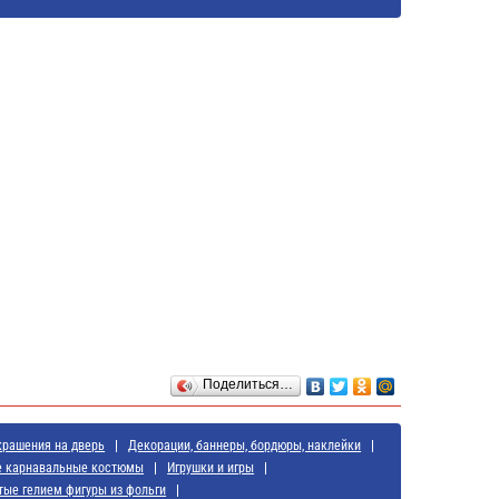
Поделиться…
крашения на дверь
Декорации, баннеры, бордюры, наклейки
е карнавальные костюмы
Игрушки и игры
тые гелием фигуры из фольги