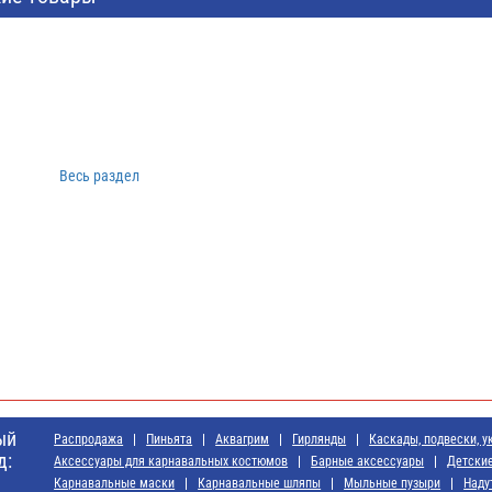
Весь раздел
ы
ый
Распродажа
Пиньята
Аквагрим
Гирлянды
Каскады, подвески, у
д:
Аксессуары для карнавальных костюмов
Барные аксессуары
Детски
Карнавальные маски
Карнавальные шляпы
Мыльные пузыри
Наду