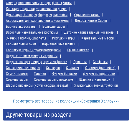
Фигуры, колокольчики, сердца,фанты,банты
Каскады, подвески, украшения на дверь
Декорации, баннеры, бордюры, наклейки
Украшение стола
Аксессуары для карнавальных костюмов
Декоративные Свечи
Барные аксессуары
Большие шары
Взрослые карнавальные костюмы
Детские карнавальные костюмы
Значки, заколки, браслеты
Игрушки и игры
Карнавальные маски
Карнавальные очки
Карнавальные шляпы
Копилки,фигурки,кружки,рамки,вазы
Крылья ангела
Надутые гелием фигуры из фольги
Надутые звезды, сердца, круги из фольги
Приколы
Салфетки
Светящиеся сувениры
Скатерти
Стаканы
Стикеры (наклейки)
Сумки, пакеты
Тарелки
Фигуры большие
фигуры на подставке
Ходячие шары
Ходячие шары с воздухом
Шарики с картинкой
Шары с рисунком (круги, сердца, звезды)
Языки-гудки, горны, трубочки
Посмотреть все товары из коллекции «Вечеринка Хэллоуин»
Другие товары из раздела