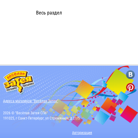
Весь раздел
Адреса магазинов "Весёлая Затея"
2026 © "Весёлая Затея СПб"
191025, г Санкт-Петербург, ул Стремянная, д 21/5
Авторизация