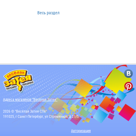
Весь раздел
Адреса магазинов "Весёлая Затея"
2026 © "Весёлая Затея СПб"
191025, г Санкт-Петербург, ул Стремянная, д 21/5
Авторизация